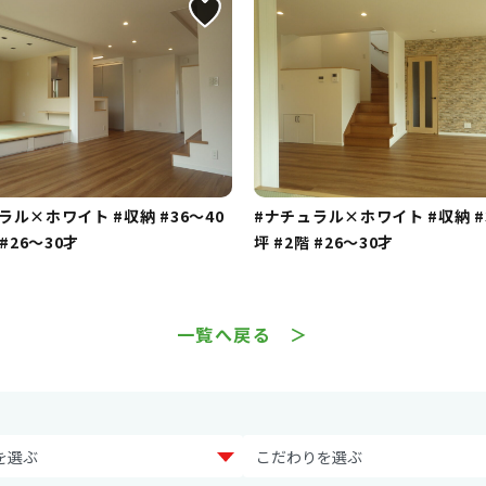
ュラル×ホワイト
#収納
#36～40
#ナチュラル×ホワイト
#収納
#
#26～30才
坪
#2階
#26～30才
一覧へ戻る ＞