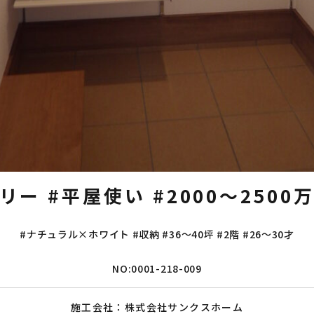
トリー
#平屋使い
#2000～2500
#ナチュラル×ホワイト
#収納
#36～40坪
#2階
#26～30才
NO:0001-218-009
施工会社：株式会社サンクスホーム