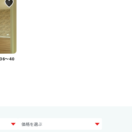
36～40