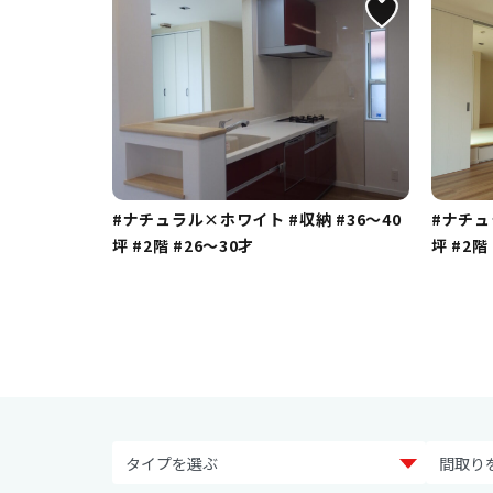
#ナチュラル×ホワイト
#収納
#36～40
#ナチ
坪
#2階
#26～30才
坪
#2階