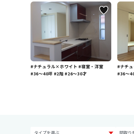
#ナチュラル×ホワイト
#寝室・洋室
#ナチ
#36～40坪
#2階
#26～30才
#36～4