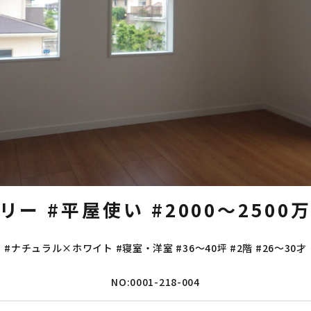
トリー
#平屋使い
#2000～2500
#ナチュラル×ホワイト
#寝室・洋室
#36～40坪
#2階
#26～30才
NO:0001-218-004