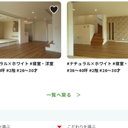
ュラル×ホワイト
#寝室・洋室
#ナチュラル×ホワイト
#寝室
0坪
#2階
#26～30才
#36～40坪
#2階
#26～30才
一覧へ戻る ＞